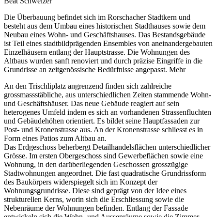
Beat Schweizer
Die Überbauung befindet sich im Rorschacher Stadtkern und
besteht aus dem Umbau eines historischen Stadthauses sowie dem
Neubau eines Wohn- und Geschäftshauses. Das Bestandsgebäude
ist Teil eines stadtbildprägenden Ensembles von aneinandergebauten
Einzelhäusern entlang der Hauptstrasse. Die Wohnungen des
Altbaus wurden sanft renoviert und durch präzise Eingriffe in die
Grundrisse an zeitgenössische Bedürfnisse angepasst.
Mehr
An den Trischliplatz angrenzend finden sich zahlreiche
grossmassstäbliche, aus unterschiedlichen Zeiten stammende Wohn-
und Geschäftshäuser. Das neue Gebäude reagiert auf sein
heterogenes Umfeld indem es sich an vorhandenen Strassenfluchten
und Gebäudehöhen orientiert. Es bildet seine Hauptfassaden zur
Post- und Kronenstrasse aus. An der Kronenstrasse schliesst es in
Form eines Patios zum Altbau an.
Das Erdgeschoss beherbergt Detailhandelsflächen unterschiedlicher
Grösse. Im ersten Obergeschoss sind Gewerbeflächen sowie eine
Wohnung, in den darüberliegenden Geschossen grosszügige
Stadtwohnungen angeordnet. Die fast quadratische Grundrissform
des Baukörpers widerspiegelt sich im Konzept der
Wohnungsgrundrisse. Diese sind geprägt von der Idee eines
strukturellen Kerns, worin sich die Erschliessung sowie die
Nebenräume der Wohnungen befinden. Entlang der Fassade
entwickeln sich die Wohn- und Aussenräume sowie die Zimmer.